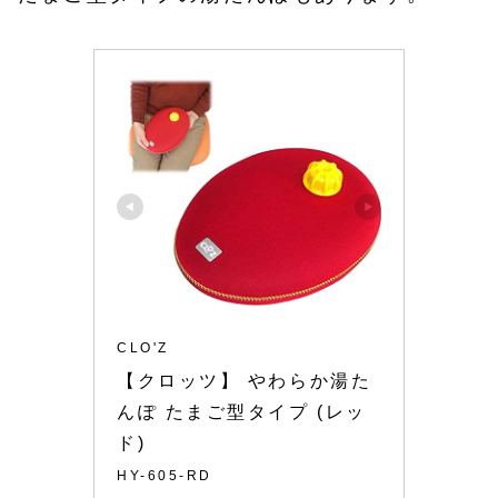
CLO'Z
【クロッツ】 やわらか湯た
んぽ たまご型タイプ (レッ
ド)
HY-605-RD