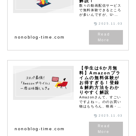
解説！
数々の動画配信サービス
で無料体験できるところ
が多いんですが、U-
NEXTも「31日間無料ト
ライアル」としてお試し
2025.11.03
体験ができるんです。U-
NEXTは月額2,189円
nonoblog-time.com
（税込）とやや高めで
す。なので、いきな...
【学生は6か月無
料】Amazonプラ
イムの無料体験が
お得すぎる！登録
＆解約方法をわか
りやすく解説
Amazonさんて、すごい
ですよね～。ののお買い
物はもちろん、映画・ド
ラマ・音楽・本・ゲー
ム・写真保存まで、生活
2025.11.03
にうれしいコンテンツが
ギュッと詰まった
nonoblog-time.com
Amazonプライム。しか
もコスパがいい！しかも