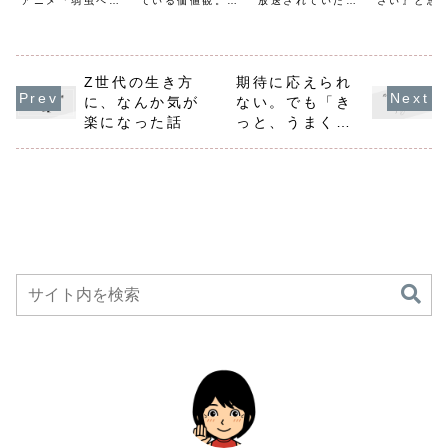
アニメ「弱虫ペダ
ている価値観。
放送されていた
さい』と思
動アニメ
をくれる物語
ル」。たまたま動
「人それぞれ考え
NHK朝ドラ「舞い
とはありま
画配信サービスで
方がある」「みん
上がれ」、ご覧に
些細なこと
見始めたのがきっ
なちがって、みん
なられていたでし
イラしたり
かけでしたが、さ
ないい」と頭では
ょうか？いろんな
んだり、や
かここまで心を奪
わかっていても、
朝ドラを見てきま
ことを先延
われるとは思いも
現実では自分と違
したが、この「舞
てしまった
Z世代の生き方
期待に応えられ
しませんでした。
う言動や価値観に
い上がれ」は久々
想の自分と
に、なんか気が
ない。でも「き
見始めると止まら
モヤモヤしたり、
に心動いたドラマ
ギャップに
なくって、いつし
ガッカリしたり。
でしたね～。この
み、『どう
楽になった話
っと、うまくい
か登場人物たちの
つい「普通はこう
番組の酷評もネッ
はこんなに
く」（映画）
心の葛藤に、涙が
でしょ？」「なん
トでは書かれてい
くさい奴な
こぼれていまし...
でわかってくれな
ましたが、...
～！』と発
い...
うに...