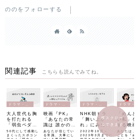
ののをフォローする
関連記事
こちらも読んでみてね。
ドラマ・映画・アニメ
ドラマ・映画・アニメ
ドラマ・映画・アニメ
ドラマ・映画・アニメ
大人世代も胸
映画『PK』
NHK朝ドラ
「めんど
横スクロー
を打たれる
「あなたの常
「舞い上が
い私」を
ルできます
「弱虫ペダ
識は 誰かの非
れ」にみた
する映画
ル」脇役にこ
常識」違いを
「自分を生き
『生きて
50代にして感動し
あなたが信じてい
2022年10月～
あなたは、
そ光が宿る感
まくったスポコン
笑い飛ばす力
る常識、大事にし
る」世界
2023年3月までに
けで、愛
ことを『め